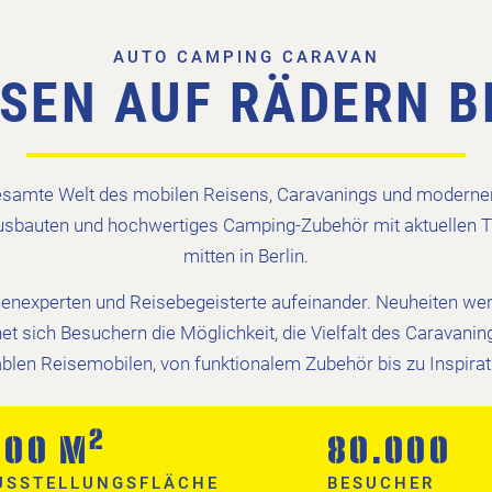
AUTO CAMPING CARAVAN
ISEN AUF RÄDERN B
gesamte Welt des mobilen Reisens, Caravanings und moderner
bauten und hochwertiges Camping-Zubehör mit aktuellen Tr
mitten in Berlin.
nchenexperten und Reisebegeisterte aufeinander. Neuheiten wer
net sich Besuchern die Möglichkeit, die Vielfalt des Caravan
blen Reisemobilen, von funktionalem Zubehör bis zu Inspira
2
000 M
80.000
USSTELLUNGS­FLÄCHE
BESUCHER