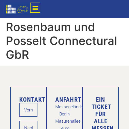
Rosenbaum und
Posselt Connectural
GbR
KONTAKT
ANFAHRT
EIN
TICKET
Messegelände
FÜR
Berlin
ALLE
Masurenallee,
MESSEN
14055