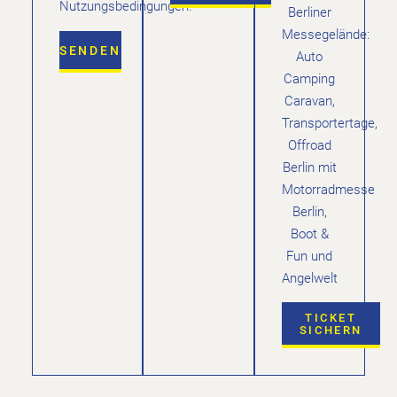
Nutzungsbedingungen.
Berliner
Messegelände:
SENDEN
Auto
Camping
Caravan,
Transportertage,
Offroad
Berlin mit
Motorradmesse
Berlin,
Boot &
Fun und
Angelwelt
TICKET
SICHERN