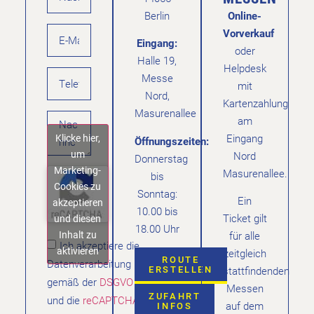
Berlin
Online-
Vorverkauf
Eingang:
oder
Halle 19,
Helpdesk
Messe
mit
Nord,
Kartenzahlung
Masurenallee
am
Klicke hier,
Eingang
Öffnungszeiten:
um
Nord
Donnerstag
Marketing-
Masurenallee.
bis
Cookies zu
Sonntag:
Ein
akzeptieren
10.00 bis
Ticket gilt
und diesen
18.00 Uhr
Inhalt zu
für alle
Ich akzeptiere die
aktivieren
zeitgleich
ROUTE
Datenverarbeitung
ERSTELLEN
stattfindenden
gemäß der
DSGVO
Messen
ZUFAHRT
und die
reCAPTCHA
auf dem
INFOS