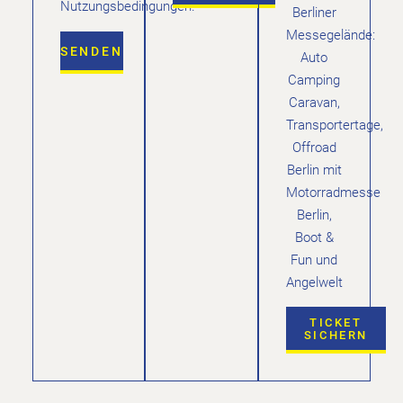
Nutzungsbedingungen.
Berliner
Messegelände:
SENDEN
Auto
Camping
Caravan,
Transportertage,
Offroad
Berlin mit
Motorradmesse
Berlin,
Boot &
Fun und
Angelwelt
TICKET
SICHERN