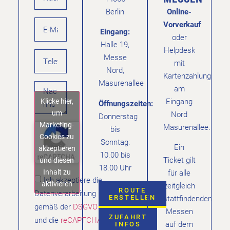
Berlin
Online-
Vorverkauf
Eingang:
oder
Halle 19,
Helpdesk
Messe
mit
Nord,
Kartenzahlung
Masurenallee
am
Klicke hier,
Eingang
Öffnungszeiten:
um
Nord
Donnerstag
Marketing-
Masurenallee.
bis
Cookies zu
Sonntag:
Ein
akzeptieren
10.00 bis
Ticket gilt
und diesen
18.00 Uhr
Inhalt zu
für alle
Ich akzeptiere die
aktivieren
zeitgleich
ROUTE
Datenverarbeitung
ERSTELLEN
stattfindenden
gemäß der
DSGVO
Messen
ZUFAHRT
und die
reCAPTCHA
auf dem
INFOS