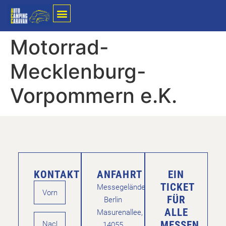
Motorrad-
Mecklenburg-
Vorpommern e.K.
KONTAKT
ANFAHRT
EIN
TICKET
Messegelände
FÜR
Berlin
ALLE
Masurenallee,
MESSEN
14055