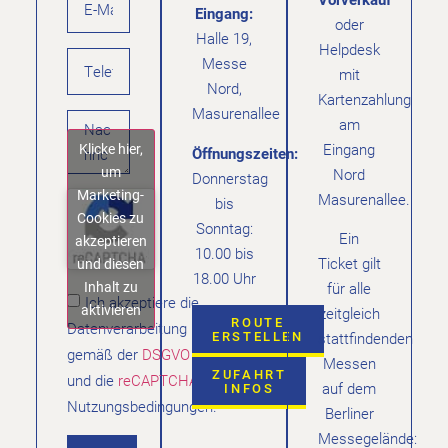
Eingang:
oder
Halle 19,
Helpdesk
Messe
mit
Nord,
Kartenzahlung
Masurenallee
am
Klicke hier,
Eingang
Öffnungszeiten:
um
Nord
Donnerstag
Marketing-
Masurenallee.
bis
Cookies zu
Sonntag:
Ein
akzeptieren
10.00 bis
Ticket gilt
und diesen
18.00 Uhr
Inhalt zu
für alle
Ich akzeptiere die
aktivieren
zeitgleich
ROUTE
Datenverarbeitung
ERSTELLEN
stattfindenden
gemäß der
DSGVO
Messen
ZUFAHRT
und die
reCAPTCHA
auf dem
INFOS
Nutzungsbedingungen.
Berliner
Messegelände: