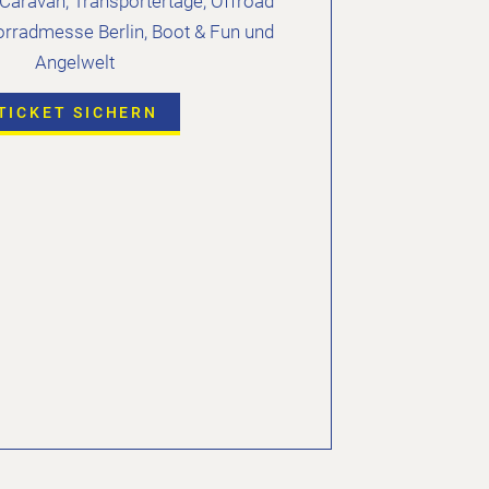
aravan, Transportertage, Offroad
orradmesse Berlin, Boot & Fun und
Angelwelt
TICKET SICHERN