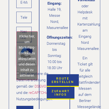
Eingang:
oder
Halle 19,
Helpdesk
Messe
mit
Nord,
Kartenzahlung
Masurenallee
am
Klicke hier,
Eingang
Öffnungszeiten:
um
Nord
Donnerstag
Marketing-
Masurenallee.
bis
Cookies zu
Sonntag:
Ein
akzeptieren
10.00 bis
Ticket gilt
und diesen
18.00 Uhr
Inhalt zu
für alle
Ich akzeptiere die
aktivieren
zeitgleich
ROUTE
Datenverarbeitung
ERSTELLEN
stattfindenden
gemäß der
DSGVO
Messen
ZUFAHRT
und die
reCAPTCHA
auf dem
INFOS
Nutzungsbedingungen.
Berliner
Messegelände: