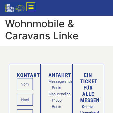
Wohnmobile &
Caravans Linke
KONTAKT
ANFAHRT
EIN
TICKET
Messegelände
FÜR
Berlin
ALLE
Masurenallee,
MESSEN
14055
Berlin
Online-
Vorverkauf