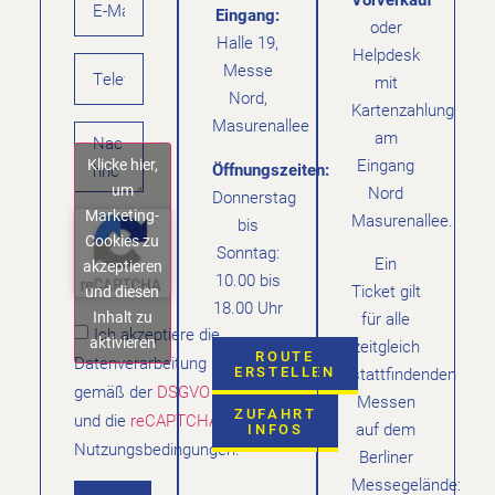
Eingang:
oder
Halle 19,
Helpdesk
Messe
mit
Nord,
Kartenzahlung
Masurenallee
am
Klicke hier,
Eingang
Öffnungszeiten:
um
Nord
Donnerstag
Marketing-
Masurenallee.
bis
Cookies zu
Sonntag:
Ein
akzeptieren
10.00 bis
Ticket gilt
und diesen
18.00 Uhr
Inhalt zu
für alle
Ich akzeptiere die
aktivieren
zeitgleich
ROUTE
Datenverarbeitung
ERSTELLEN
stattfindenden
gemäß der
DSGVO
Messen
ZUFAHRT
und die
reCAPTCHA
auf dem
INFOS
Nutzungsbedingungen.
Berliner
Messegelände: