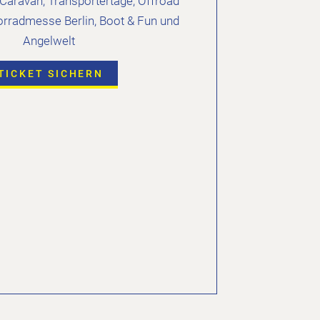
aravan, Transportertage, Offroad
orradmesse Berlin, Boot & Fun und
Angelwelt
TICKET SICHERN