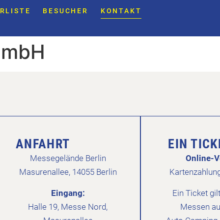
RLISTE
BESUCHER
KONTAKT
GmbH
ANFAHRT
EIN TIC
Messegelände Berlin
Online-V
Masurenallee, 14055 Berlin
Kartenzahlun
Eingang:
Ein Ticket gil
Halle 19, Messe Nord,
Messen au