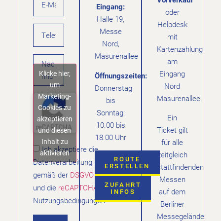
Eingang:
oder
Halle 19,
Helpdesk
Messe
mit
Nord,
Kartenzahlung
Masurenallee
am
Klicke hier,
Eingang
Öffnungszeiten:
um
Nord
Donnerstag
Marketing-
Masurenallee.
bis
Cookies zu
Sonntag:
Ein
akzeptieren
10.00 bis
Ticket gilt
und diesen
18.00 Uhr
Inhalt zu
für alle
Ich akzeptiere die
aktivieren
zeitgleich
ROUTE
Datenverarbeitung
ERSTELLEN
stattfindenden
gemäß der
DSGVO
Messen
ZUFAHRT
und die
reCAPTCHA
auf dem
INFOS
Nutzungsbedingungen.
Berliner
Messegelände: