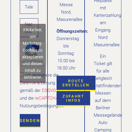
Helpdesk
Messe
mit
Nord,
Kartenzahlung
Masurenallee
am
Klicke hier,
Eingang
Öffnungszeiten:
um
Nord
Donnerstag
Marketing-
Masurenallee.
bis
Cookies zu
Sonntag:
Ein
akzeptieren
10.00 bis
Ticket gilt
und diesen
18.00 Uhr
Inhalt zu
für alle
Ich akzeptiere die
aktivieren
zeitgleich
ROUTE
Datenverarbeitung
ERSTELLEN
stattfindenden
gemäß der
DSGVO
Messen
ZUFAHRT
und die
reCAPTCHA
auf dem
INFOS
Nutzungsbedingungen.
Berliner
Messegelände:
SENDEN
Auto
Camping