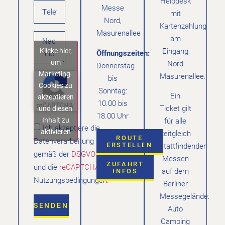
Helpdesk
Messe
mit
Nord,
Kartenzahlung
Masurenallee
am
Klicke hier,
Eingang
Öffnungszeiten:
um
Nord
Donnerstag
Marketing-
Masurenallee.
bis
Cookies zu
Sonntag:
Ein
akzeptieren
10.00 bis
Ticket gilt
und diesen
18.00 Uhr
Inhalt zu
für alle
Ich akzeptiere die
aktivieren
zeitgleich
ROUTE
Datenverarbeitung
ERSTELLEN
stattfindenden
gemäß der
DSGVO
Messen
ZUFAHRT
und die
reCAPTCHA
auf dem
INFOS
Nutzungsbedingungen.
Berliner
Messegelände:
SENDEN
Auto
Camping