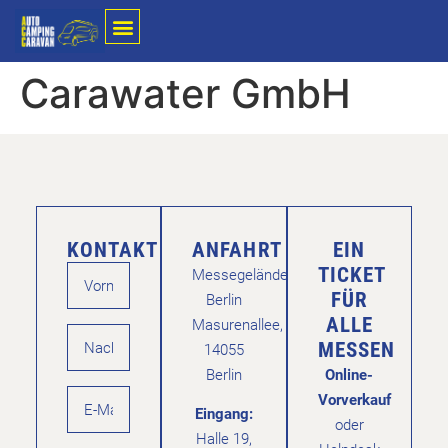
Carawater GmbH
KONTAKT
ANFAHRT
EIN
TICKET
Messegelände
FÜR
Berlin
ALLE
Masurenallee,
MESSEN
14055
Berlin
Online-
Vorverkauf
Eingang:
oder
Halle 19,