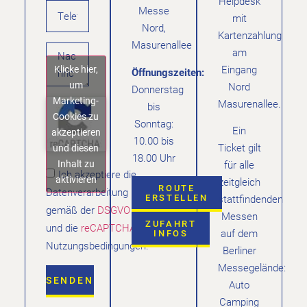
Helpdesk
Messe
mit
Nord,
Kartenzahlung
Masurenallee
am
Klicke hier,
Eingang
Öffnungszeiten:
um
Nord
Donnerstag
Marketing-
Masurenallee.
bis
Cookies zu
Sonntag:
Ein
akzeptieren
10.00 bis
Ticket gilt
und diesen
18.00 Uhr
Inhalt zu
für alle
Ich akzeptiere die
aktivieren
zeitgleich
ROUTE
Datenverarbeitung
ERSTELLEN
stattfindenden
gemäß der
DSGVO
Messen
ZUFAHRT
und die
reCAPTCHA
auf dem
INFOS
Nutzungsbedingungen.
Berliner
Messegelände:
SENDEN
Auto
Camping