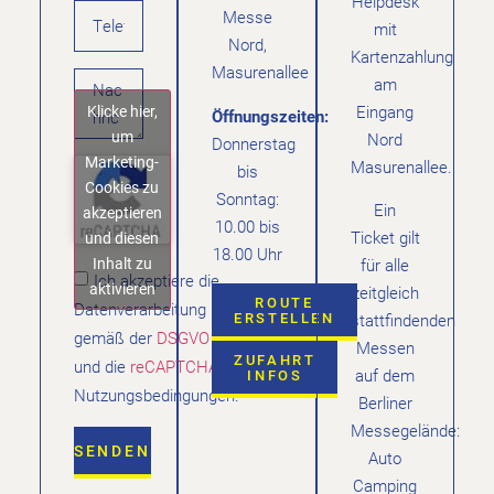
Helpdesk
Messe
mit
Nord,
Kartenzahlung
Masurenallee
am
Klicke hier,
Eingang
Öffnungszeiten:
um
Nord
Donnerstag
Marketing-
Masurenallee.
bis
Cookies zu
Sonntag:
Ein
akzeptieren
10.00 bis
Ticket gilt
und diesen
18.00 Uhr
Inhalt zu
für alle
Ich akzeptiere die
aktivieren
zeitgleich
ROUTE
Datenverarbeitung
ERSTELLEN
stattfindenden
gemäß der
DSGVO
Messen
ZUFAHRT
und die
reCAPTCHA
auf dem
INFOS
Nutzungsbedingungen.
Berliner
Messegelände:
SENDEN
Auto
Camping