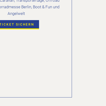
aravan, Transportertage, Offroad
orradmesse Berlin, Boot & Fun und
Angelwelt
TICKET SICHERN