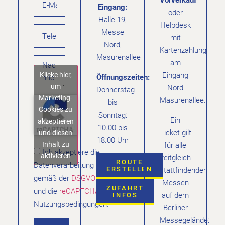
Eingang:
oder
Halle 19,
Helpdesk
Messe
mit
Nord,
Kartenzahlung
Masurenallee
am
Klicke hier,
Eingang
Öffnungszeiten:
um
Nord
Donnerstag
Marketing-
Masurenallee.
bis
Cookies zu
Sonntag:
Ein
akzeptieren
10.00 bis
Ticket gilt
und diesen
18.00 Uhr
Inhalt zu
für alle
Ich akzeptiere die
aktivieren
zeitgleich
ROUTE
Datenverarbeitung
ERSTELLEN
stattfindenden
gemäß der
DSGVO
Messen
ZUFAHRT
und die
reCAPTCHA
auf dem
INFOS
Nutzungsbedingungen.
Berliner
Messegelände: